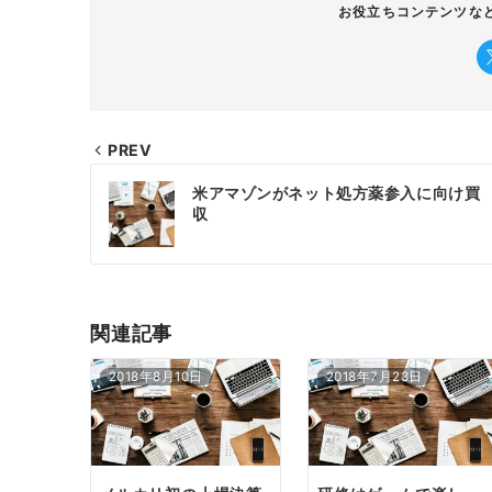
お役立ちコンテンツな
PREV
投
米アマゾンがネット処方薬参入に向け買
稿
収
ナ
ビ
ゲ
関連記事
ー
2018年8月10日
2018年7月23日
シ
ョ
ン