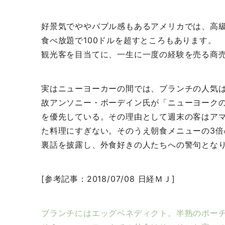
好景気でややバブル感もあるアメリカでは、高
食べ放題で100ドルを超すところもあります。
観光客を目当てに、一生に一度の経験を売る商
実はニューヨーカーの間では、ブランチの人気
故アンソニー・ボーデイン氏が「ニューヨーク
を優先している。その理由として週末の客はア
た料理にすぎない。そのうえ朝食メニューの3
裏話を披露し、外食好きの人たちへの警句とな
[参考記事：2018/07/08 日経ＭＪ]
ブランチにはエッグベネディクト。半熟のポー