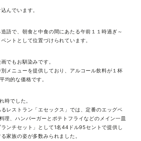
け込んでいます。
る造語で、朝食と中食の間にあたる午前１１時過ぎ～
イベントとして位置づけられています。
映画でもお馴染みです。
特別メニューを提供しており、アルコール飲料が１杯
）が平均的な価格です。
入れ時でした。
あるレストラン「エセックス」では、定番のエッグベ
の料理、ハンバーガーとポテトフライなどのメイン一皿
ランチセット」として1名44ドル95セントで提供し
する家族の姿が多数みられました。