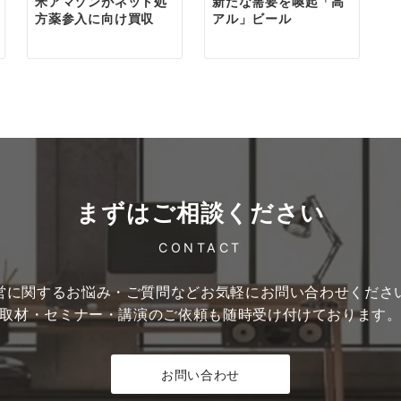
米アマゾンがネット処
新たな需要を喚起「高
方薬参入に向け買収
アル」ビール
まずはご相談ください
CONTACT
営に関するお悩み・ご質問など
お気軽にお問い合わせくださ
取材・セミナー・講演のご依頼も
随時受け付けております
お問い合わせ