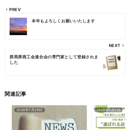
PREV
投
本年もよろしくお願いいたします
稿
ナ
NEXT
ビ
ゲ
群馬県商工会連合会の専門家として登録されま
した
ー
シ
ョ
関連記事
ン
2026年7月29日
2026年7月7日