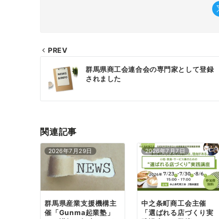
PREV
投
群馬県商工会連合会の専門家として登録
稿
されました
ナ
ビ
ゲ
関連記事
ー
2026年7月29日
2026年7月7日
シ
ョ
ン
群馬県産業支援機構主
中之条町商工会主催
催「Gunma起業塾」
「選ばれる店づくり実